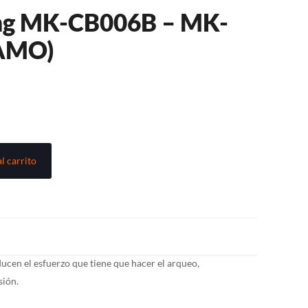
ng MK-CB006B – MK-
AMO)
l carrito
ducen el esfuerzo que tiene que hacer el arqueo,
sión.