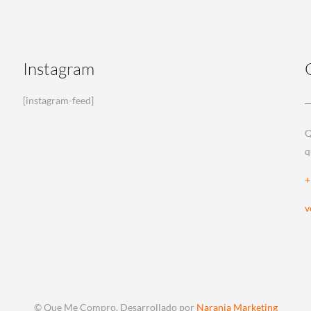
Instagram
[instagram-feed]
Q
q
+
v
© Que Me Compro. Desarrollado por
Naranja Marketing