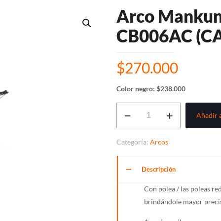
Arco Manku
CB006AC (C
$
270.000
Color negro: $238.000
Arco
Añadir a
Mankung
MK-
Categoría:
Arcos
CB006B
–
Descripción
MK-
CB006AC
Con polea / las poleas re
(CAMO)
brindándole mayor preci
cantidad