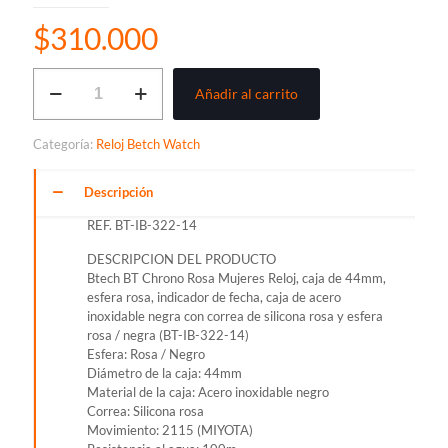
$
310.000
BTECH
Añadir al carrito
WATCH
BT
CHRONO
Categoría:
Reloj Betch Watch
ROSA
RELOJ
PARA
Descripción
DAMA
REF. BT-IB-322-14
REF.
BT-
DESCRIPCION DEL PRODUCTO
IB-
Btech BT Chrono Rosa Mujeres Reloj, caja de 44mm,
322-
esfera rosa, indicador de fecha, caja de acero
14
inoxidable negra con correa de silicona rosa y esfera
cantidad
rosa / negra (BT-IB-322-14)
Esfera: Rosa / Negro
Diámetro de la caja: 44mm
Material de la caja: Acero inoxidable negro
Correa: Silicona rosa
Movimiento: 2115 (MIYOTA)