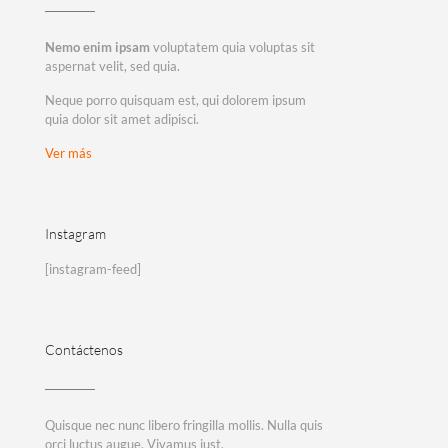
Nemo enim ipsam
voluptatem quia voluptas sit
aspernat velit, sed quia.
Neque porro quisquam est, qui dolorem ipsum
quia dolor sit amet adipisci.
Ver más
Instagram
[instagram-feed]
Contáctenos
Quisque nec nunc libero fringilla mollis. Nulla quis
orci luctus augue. Vivamus just.