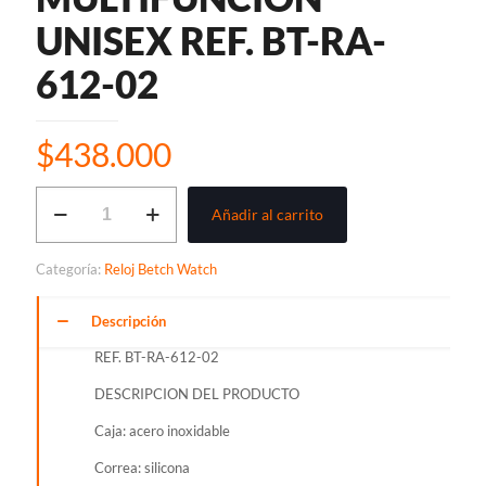
UNISEX REF. BT-RA-
612-02
$
438.000
BTECH
Añadir al carrito
WATCH
RACING
ANALOGO
Categoría:
Reloj Betch Watch
MULTIFUNCION
UNISEX
REF.
Descripción
BT-
REF. BT-RA-612-02
RA-
612-
DESCRIPCION DEL PRODUCTO
02
cantidad
Caja: acero inoxidable
Correa: silicona