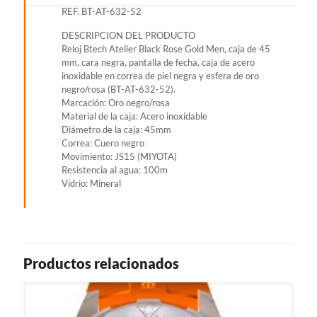
ORO
REF. BT-AT-632-52
ROSA
NEGRO
DESCRIPCION DEL PRODUCTO
REF.
Reloj Btech Atelier Black Rose Gold Men, caja de 45
BT-
mm, cara negra, pantalla de fecha, caja de acero
AT-
inoxidable en correa de piel negra y esfera de oro
632-
negro/rosa (BT-AT-632-52).
52
Marcación: Oro negro/rosa
cantidad
Material de la caja: Acero inoxidable
Diámetro de la caja: 45mm
Correa: Cuero negro
Movimiento: JS15 (MIYOTA)
Resistencia al agua: 100m
Vidrio: Mineral
Productos relacionados