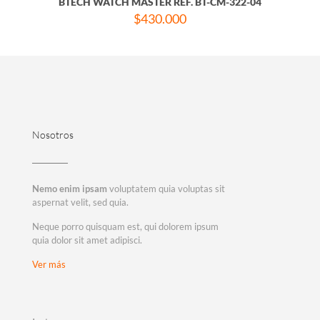
BTECH WATCH MASTER REF. BT-CM-322-04
$
430.000
Nosotros
Nemo enim ipsam
voluptatem quia voluptas sit
aspernat velit, sed quia.
Neque porro quisquam est, qui dolorem ipsum
quia dolor sit amet adipisci.
Ver más