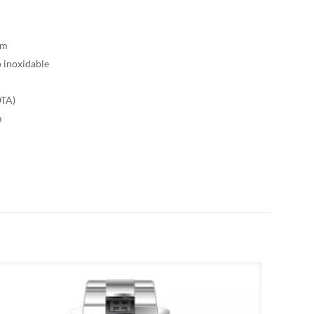
mm
o inoxidable
OTA)
m