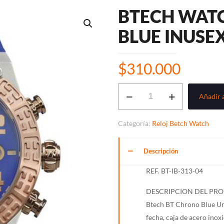
BTECH WATC
BLUE INUSEX
$
310.000
BTECH
Añadir a
WATCH
RELOJ
Categoría:
Reloj Betch Watch
BT
CHRONO
Descripción
BLUE
INUSEX
REF. BT-IB-313-04
REF.
DESCRIPCION DEL PR
BT-
Btech BT Chrono Blue Uni
IB-
fecha, caja de acero inoxi
313-