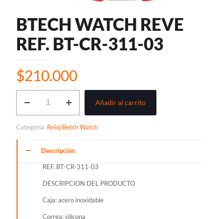
BTECH WATCH REVE
REF. BT-CR-311-03
$
210.000
BTECH
Añadir al carrito
WATCH
REVE
REF.
Categoría:
Reloj Betch Watch
BT-
CR-
311-
Descripción
03
REF. BT-CR-311-03
cantidad
DESCRIPCION DEL PRODUCTO
Caja: acero inoxidable
Correa: silicona