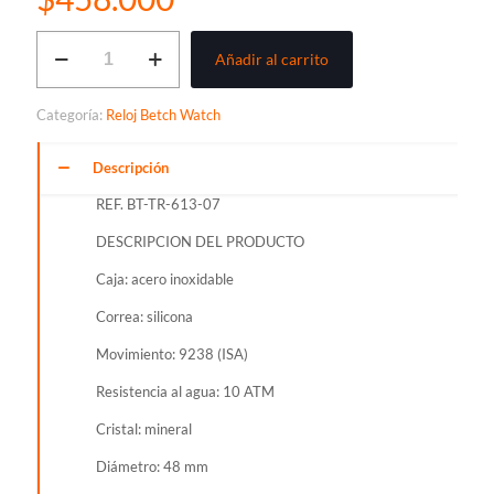
BTECH
Añadir al carrito
WATCH
TATTOO
REF.
Categoría:
Reloj Betch Watch
BT-
TR-
613-
Descripción
07
REF. BT-TR-613-07
cantidad
DESCRIPCION DEL PRODUCTO
Caja: acero inoxidable
Correa: silicona
Movimiento: 9238 (ISA)
Resistencia al agua: 10 ATM
Cristal: mineral
Diámetro: 48 mm