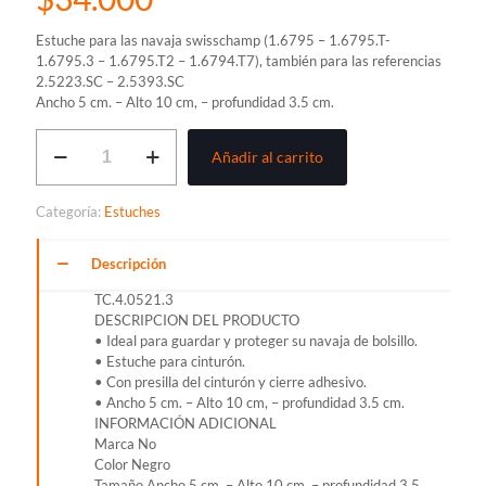
Estuche para las navaja swisschamp (1.6795 – 1.6795.T-
1.6795.3 – 1.6795.T2 – 1.6794.T7), también para las referencias
2.5223.SC – 2.5393.SC
Ancho 5 cm. – Alto 10 cm, – profundidad 3.5 cm.
ESTUCHE
Añadir al carrito
VICTORINOX
EN
CUERO
Categoría:
Estuches
PARA
CINTURON
4.0521.3
Descripción
cantidad
TC.4.0521.3
DESCRIPCION DEL PRODUCTO
• Ideal para guardar y proteger su navaja de bolsillo.
• Estuche para cinturón.
• Con presilla del cinturón y cierre adhesivo.
• Ancho 5 cm. – Alto 10 cm, – profundidad 3.5 cm.
INFORMACIÓN ADICIONAL
Marca No
Color Negro
Tamaño Ancho 5 cm. – Alto 10 cm, – profundidad 3.5