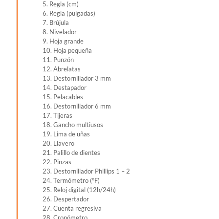
5. Regla (cm)
6. Regla (pulgadas)
7. Brújula
8. Nivelador
9. Hoja grande
10. Hoja pequeña
11. Punzón
12. Abrelatas
13. Destornillador 3 mm
14. Destapador
15. Pelacables
16. Destornillador 6 mm
17. Tijeras
18. Gancho multiusos
19. Lima de uñas
20. Llavero
21. Palillo de dientes
22. Pinzas
23. Destornillador Phillips 1 – 2
24. Termómetro (°F)
25. Reloj digital (12h/24h)
26. Despertador
27. Cuenta regresiva
28. Cronómetro