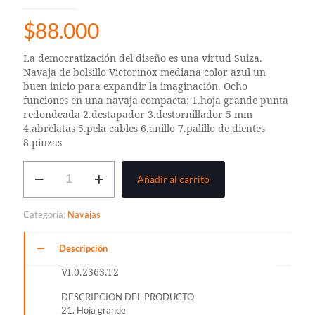
$
88.000
La democratización del diseño es una virtud Suiza.
Navaja de bolsillo Victorinox mediana color azul un
buen inicio para expandir la imaginación. Ocho
funciones en una navaja compacta: 1.hoja grande punta
redondeada 2.destapador 3.destornillador 5 mm
4.abrelatas 5.pela cables 6.anillo 7.palillo de dientes
8.pinzas
NAVAJA
Añadir al carrito
MI
PRIMERA
VICTORINOX
Categoría:
Navajas
AZUL
cantidad
Descripción
VI.0.2363.T2
DESCRIPCION DEL PRODUCTO
21. Hoja grande