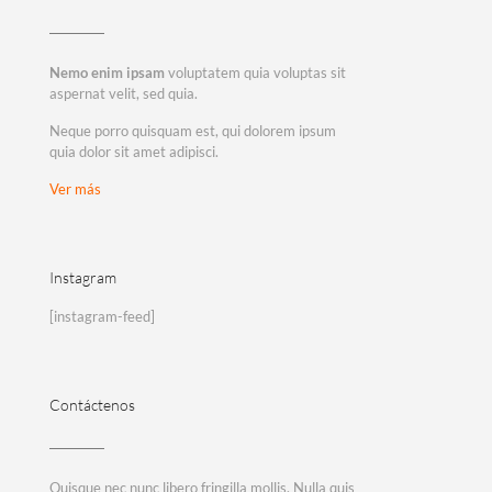
Nemo enim ipsam
voluptatem quia voluptas sit
aspernat velit, sed quia.
Neque porro quisquam est, qui dolorem ipsum
quia dolor sit amet adipisci.
Ver más
Instagram
[instagram-feed]
Contáctenos
Quisque nec nunc libero fringilla mollis. Nulla quis