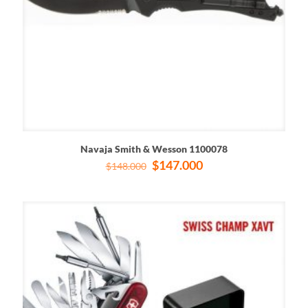
Navaja Smith & Wesson 1100078
El
El
$
147.000
$
148.000
precio
precio
original
actual
era:
es:
$148.000.
$147.000.