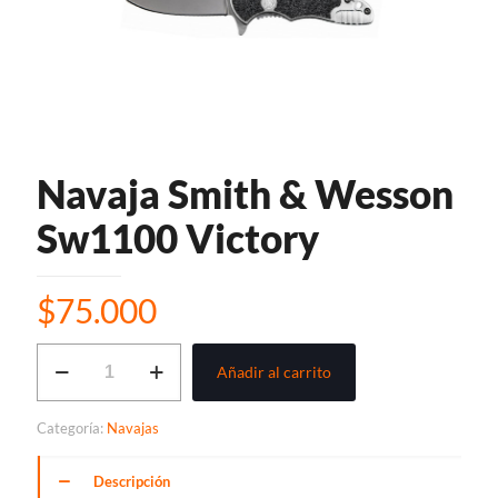
Navaja Smith & Wesson
Sw1100 Victory
$
75.000
Navaja
Añadir al carrito
Smith
&
Wesson
Categoría:
Navajas
Sw1100
Victory
cantidad
Descripción