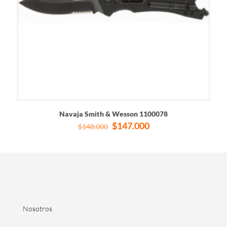
Navaja Smith & Wesson 1100078
El
El
$
147.000
$
148.000
precio
precio
original
actual
era:
es:
$148.000.
$147.000.
Nosotros