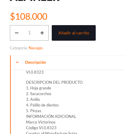
$
108.000
NAVAJA
Añadir al carrito
VICTORINOX
ALPINEER
cantidad
Categoría:
Navajas
Descripción
VI.0.8323
DESCRIPCION DEL PRODUCTO
1. Hoja grande
2. Sacacorchos
3. Anilla
4. Palillo de dientes
5. Pinzas
INFORMACIÓN ADICIONAL
Marca Victorinox
Código VI.0.8323
Country of Manufacture Suiza