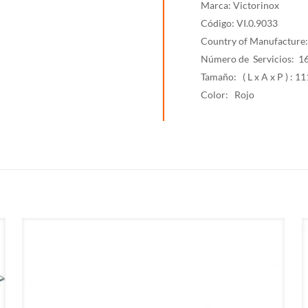
Marca: Victorinox
Código: VI.0.9033
Country of Manufacture
Número de Servicios: 1
Tamaño: ( L x A x P ) : 1
Color: Rojo