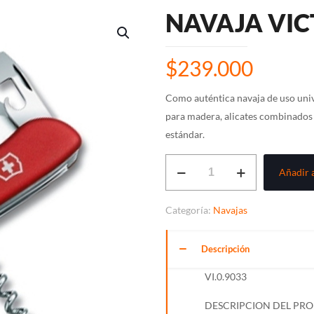
NAVAJA VIC
$
239.000
Como auténtica navaja de uso unive
para madera, alicates combinados y
estándar.
NAVAJA
Añadir a
VICTORINOX
ATLAS
Categoría:
Navajas
cantidad
Descripción
VI.0.9033
DESCRIPCION DEL PR