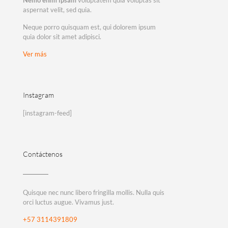
Nemo enim ipsam
voluptatem quia voluptas sit
aspernat velit, sed quia.
Neque porro quisquam est, qui dolorem ipsum
quia dolor sit amet adipisci.
Ver más
Instagram
[instagram-feed]
Contáctenos
Quisque nec nunc libero fringilla mollis. Nulla quis
orci luctus augue. Vivamus just.
+57 3114391809