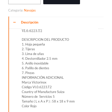
CLASSIC
SD,
Categoría:
Navajas
AZUL
TRANSPARENTE
cantidad
Descripción
VI.0.6223.T2
DESCRIPCION DEL PRODUCTO
1. Hoja pequeña
2. Tijeras
3. Lima de uñas
4. Destornillador 2.5 mm
5. Anillo inoxidable
6. Palillo de dientes
7. Pinzas
INFORMACIÓN ADICIONAL
Marca Victorinox
Código VI.0.6223.T2
Country of Manufacture Suiza
Número de Servicios 5
Tamaño ( L x A x P ) : 58 x 18 x 9 mm
Color Rojo