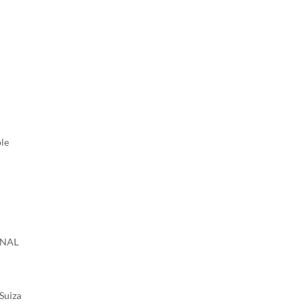
ble
ONAL
Suiza