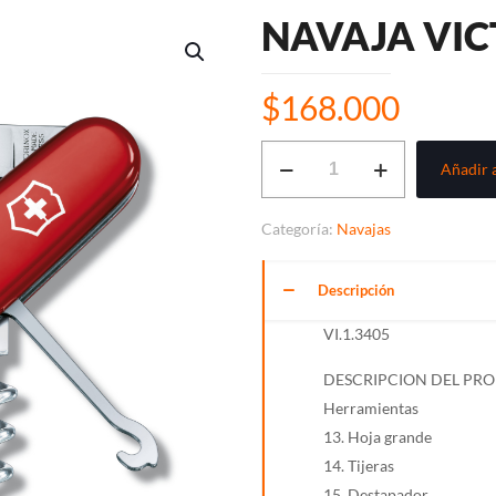
NAVAJA VI
$
168.000
NAVAJA
Añadir a
VICTORINOX
COMPACT
Categoría:
Navajas
cantidad
Descripción
VI.1.3405
DESCRIPCION DEL PR
Herramientas
13. Hoja grande
14. Tijeras
15. Destapador