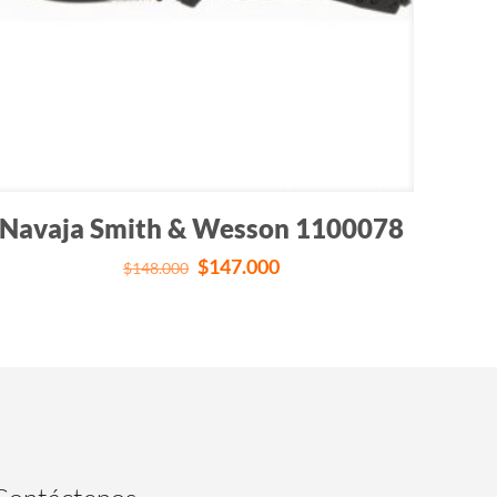
Navaja Smith & Wesson 1100078
El
El
$
147.000
$
148.000
precio
precio
original
actual
era:
es:
$148.000.
$147.000.