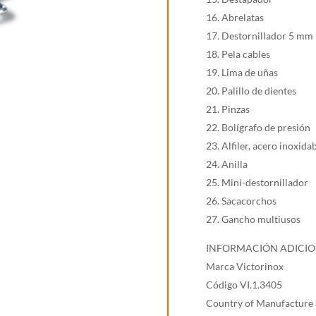
16. Abrelatas
17. Destornillador 5 mm
18. Pela cables
19. Lima de uñas
20. Palillo de dientes
21. Pinzas
22. Bolígrafo de presión
23. Alfiler, acero inoxida
24. Anilla
25. Mini-destornillador
26. Sacacorchos
27. Gancho multiusos
INFORMACIÓN ADICI
Marca Victorinox
Código VI.1.3405
Country of Manufacture 