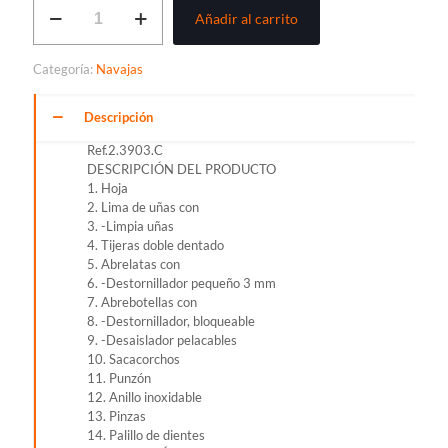
NAVAJA
Añadir al carrito
VICTORINOX
EVOGRIP
14
Categoría:
Navajas
cantidad
Descripción
Ref.2.3903.C
DESCRIPCIÓN DEL PRODUCTO
1. Hoja
2. Lima de uñas con
3. -Limpia uñas
4. Tijeras doble dentado
5. Abrelatas con
6. -Destornillador pequeño 3 mm
7. Abrebotellas con
8. -Destornillador, bloqueable
9. -Desaislador pelacables
10. Sacacorchos
11. Punzón
12. Anillo inoxidable
13. Pinzas
14. Palillo de dientes