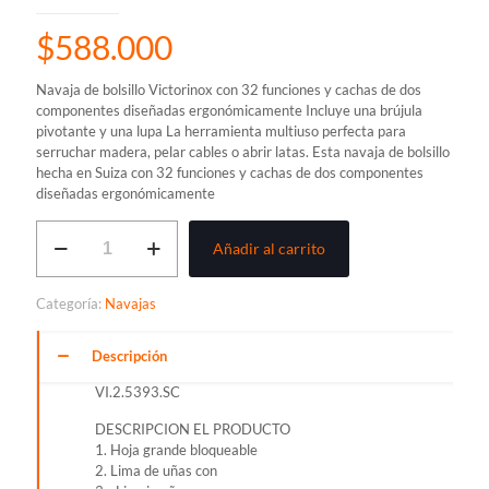
$
588.000
Navaja de bolsillo Victorinox con 32 funciones y cachas de dos
componentes diseñadas ergonómicamente Incluye una brújula
pivotante y una lupa La herramienta multiuso perfecta para
serruchar madera, pelar cables o abrir latas. Esta navaja de bolsillo
hecha en Suiza con 32 funciones y cachas de dos componentes
diseñadas ergonómicamente
NAVAJA
Añadir al carrito
VICTORINOX
EVOGRIP
S54
Categoría:
Navajas
cantidad
Descripción
VI.2.5393.SC
DESCRIPCION EL PRODUCTO
1. Hoja grande bloqueable
2. Lima de uñas con