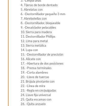
3. -Limpia uñas
4. Tijeras de borde dentado
5. Abrelatas con
6. -Destornillador pequeño 3 mm
7. Abrebotellas con
8. -Destornillador, bloqueable
9. -Desaislador pelacables
10. Sierra para madera
11. Destornillador Phillips
12. Lima para metal
13. Sierra metálica
14. Lupa con
15. -Destornillador de precisión
16. Alicate con
17. -Abertura de dos posiciones
18. -Prensa terminales
19. -Corta alambres
20. -Llave de tuercas
21. Brújula pivotante con
22. -Línea de mira
23. -Regla en cm/pulgadas
24. Llave fija universal
25. Quita escamas con
26. -Quita anzuelo