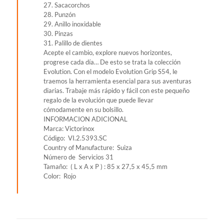
27. Sacacorchos
28. Punzón
29. Anillo inoxidable
30. Pinzas
31. Palillo de dientes
Acepte el cambio, explore nuevos horizontes,
progrese cada día… De esto se trata la colección
Evolution. Con el modelo Evolution Grip S54, le
traemos la herramienta esencial para sus aventuras
diarias. Trabaje más rápido y fácil con este pequeño
regalo de la evolución que puede llevar
cómodamente en su bolsillo.
INFORMACION ADICIONAL
Marca: Victorinox
Código: VI.2.5393.SC
Country of Manufacture: Suiza
Número de Servicios 31
Tamaño: ( L x A x P ) : 85 x 27,5 x 45,5 mm
Color: Rojo