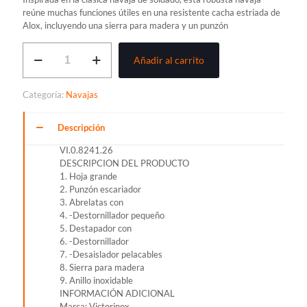
reúne muchas funciones útiles en una resistente cacha estriada de
Alox, incluyendo una sierra para madera y un punzón
NAVAJA
Añadir al carrito
VICTORINOX
FARMER
cantidad
Categoría:
Navajas
Descripción
VI.0.8241.26
DESCRIPCION DEL PRODUCTO
1. Hoja grande
2. Punzón escariador
3. Abrelatas con
4. -Destornillador pequeño
5. Destapador con
6. -Destornillador
7. -Desaislador pelacables
8. Sierra para madera
9. Anillo inoxidable
INFORMACIÓN ADICIONAL
Marca: Victorinox