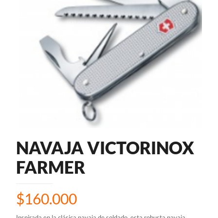
NAVAJA VICTORINOX
FARMER
$
160.000
Inspirada en la clásica navaja de soldado, esta robusta navaja