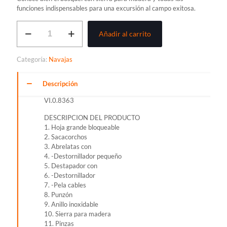
funciones indispensables para una excursión al campo exitosa.
NAVAJA
Añadir al carrito
VICTORINOX
FORESTER,
NEGRO
Categoría:
Navajas
cantidad
Descripción
VI.0.8363
DESCRIPCION DEL PRODUCTO
1. Hoja grande bloqueable
2. Sacacorchos
3. Abrelatas con
4. -Destornillador pequeño
5. Destapador con
6. -Destornillador
7. -Pela cables
8. Punzón
9. Anillo inoxidable
10. Sierra para madera
11. Pinzas