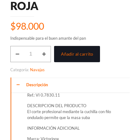
ROJA
$
98.000
Indispensable para el buen amante del pan
NAVAJA
Añadir al carrito
VICTORINOX
PANADERO,
ALOX
Categoría:
Navajas
ROJA
cantidad
Descripción
Ref.: VI 0.7830.11
DESCRIPCION DEL PRODUCTO
El corte profesional mediante la cuchilla con filo
ondulado permite que la masa suba
INFORMACIÓN ADICIONAL
Marca: Victorinox