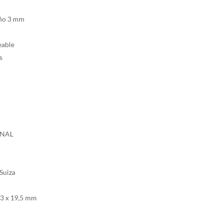
eño 3 mm
eable
s
ONAL
Suiza
 33 x 19,5 mm