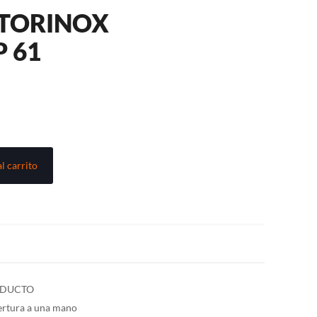
CTORINOX
 61
l carrito
ODUCTO
ertura a una mano