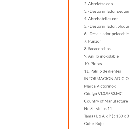
2. Abrelatas con
3. -Destornillador pequ
4. Abrebotellas con
5. -Destornillador, bloqu
6. -Desaislador pelacable
7. Punzón
8. Sacacorchos
9. Anillo inoxidable
10. Pinzas
11. Palillo de dientes
INFORMACION ADICI
Marca Victorinox
Código VI.0.9553.MC
Country of Manufacture 
No Servicios 11
Tama ( L x A x P ) : 130 x
Color Rojo