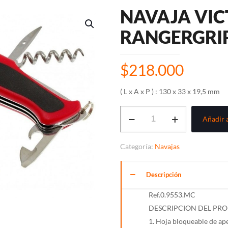
NAVAJA VI
RANGERGRIP
$
218.000
( L x A x P ) : 130 x 33 x 19,5 mm
NAVAJA
Añadir a
VICTORINOX
RANGERGRIP
Categoría:
Navajas
61
cantidad
Descripción
Ref.0.9553.MC
DESCRIPCION DEL PR
1. Hoja bloqueable de ap