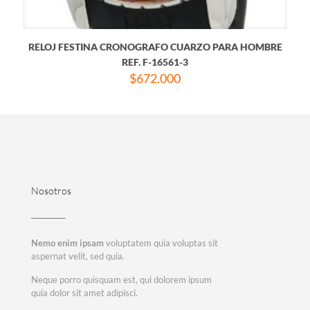
RELOJ FESTINA CRONOGRAFO CUARZO PARA HOMBRE
REF. F-16561-3
$
672.000
Nosotros
Nemo enim ipsam
voluptatem quia voluptas sit
aspernat velit, sed quia.
Neque porro quisquam est, qui dolorem ipsum
quia dolor sit amet adipisci.