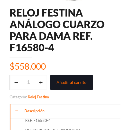
RELOJ FESTINA
ANÁLOGO CUARZO
PARA DAMA REF.
F16580-4
$
558.000
RELOJ
Añadir al carrito
FESTINA
ANÁLOGO
CUARZO
Categoría:
Reloj Festina
PARA
DAMA
REF.
Descripción
F16580-
REF. F16580-4
4
cantidad