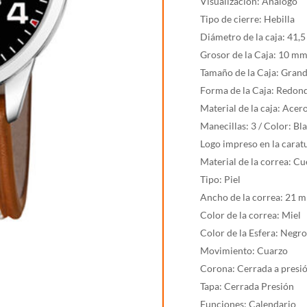
Visualización: Análogo
Tipo de cierre: Hebilla
Diámetro de la caja: 41,
Grosor de la Caja: 10 m
Tamaño de la Caja: Gran
Forma de la Caja: Redon
Material de la caja: Acer
Manecillas: 3 / Color: B
Logo impreso en la carat
Material de la correa: C
Tipo: Piel
Ancho de la correa: 21 
Color de la correa: Miel
Color de la Esfera: Negr
Movimiento: Cuarzo
Corona: Cerrada a presi
Tapa: Cerrada Presión
Funciones: Calendario