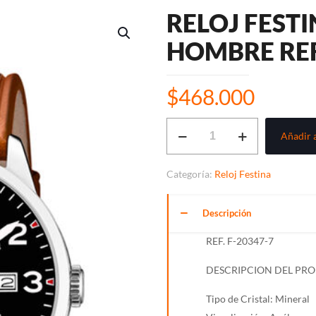
RELOJ FEST
HOMBRE REF.
$
468.000
RELOJ
Añadir a
FESTINA
ANÁLOGO
Categoría:
Reloj Festina
PARA
HOMBRE
Descripción
REF.
F-
REF. F-20347-7
20347-
DESCRIPCION DEL PR
7
cantidad
Tipo de Cristal: Mineral