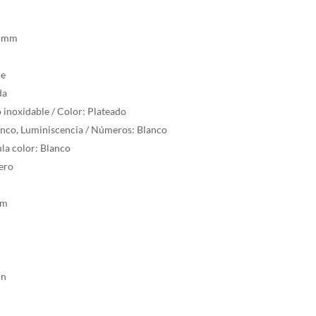
5 mm
m
de
da
o inoxidable / Color: Plateado
lanco, Luminiscencia / Números: Blanco
ula color: Blanco
uero
mm
o
ón