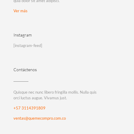
quia dolor sit amet adipisci.
Ver más
Instagram
[instagram-feed]
Contáctenos
Quisque nec nunc libero fringilla mollis. Nulla quis
orci luctus augue. Vivamus just.
+57 3114391809
ventas@quemecompro.com.co