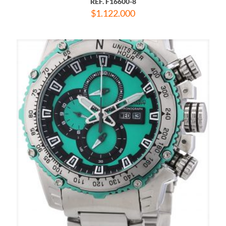
REF. F16600-8
$
1.122.000