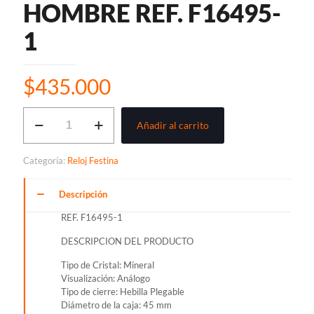
HOMBRE REF. F16495-
1
$
435.000
RELOJ
Añadir al carrito
FESTINA
ANÁLOGO
PARA
Categoría:
Reloj Festina
HOMBRE
REF.
F16495-
Descripción
1
REF. F16495-1
cantidad
DESCRIPCION DEL PRODUCTO
Tipo de Cristal: Mineral
Visualización: Análogo
Tipo de cierre: Hebilla Plegable
Diámetro de la caja: 45 mm