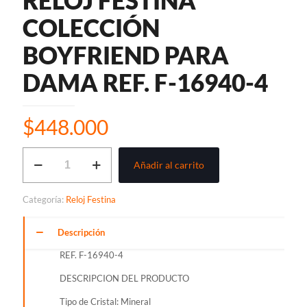
RELOJ FESTINA
COLECCIÓN
BOYFRIEND PARA
DAMA REF. F-16940-4
$
448.000
RELOJ
Añadir al carrito
FESTINA
COLECCIÓN
BOYFRIEND
Categoría:
Reloj Festina
PARA
DAMA
REF.
Descripción
F-
REF. F-16940-4
16940-
4
DESCRIPCION DEL PRODUCTO
cantidad
Tipo de Cristal: Mineral