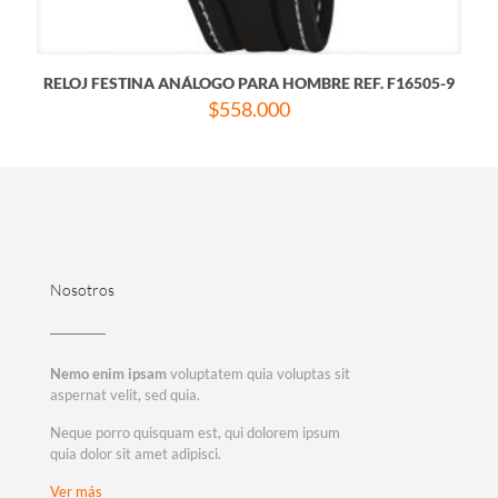
RELOJ FESTINA ANÁLOGO PARA HOMBRE REF. F16505-9
$
558.000
Nosotros
Nemo enim ipsam
voluptatem quia voluptas sit
aspernat velit, sed quia.
Neque porro quisquam est, qui dolorem ipsum
quia dolor sit amet adipisci.
Ver más