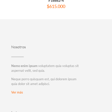
F16662-4
$
615.000
Nosotros
Nemo enim ipsam
voluptatem quia voluptas sit
aspernat velit, sed quia.
Neque porro quisquam est, qui dolorem ipsum
quia dolor sit amet adipisci.
Ver más