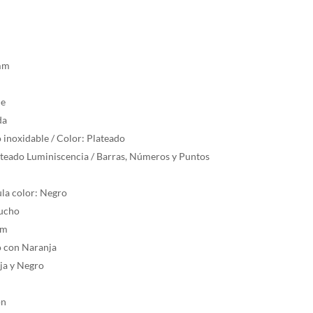
 mm
m
de
da
o inoxidable / Color: Plateado
lateado Luminiscencia / Barras, Números y Puntos
ula color: Negro
aucho
mm
o con Naranja
nja y Negro
ón