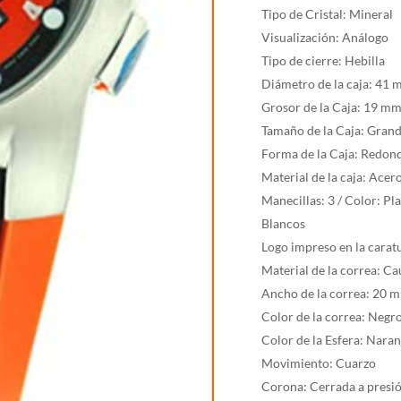
5
Tipo de Cristal: Mineral
cantidad
Visualización: Análogo
Tipo de cierre: Hebilla
Diámetro de la caja: 41
Grosor de la Caja: 19 m
Tamaño de la Caja: Gran
Forma de la Caja: Redon
Material de la caja: Acer
Manecillas: 3 / Color: P
Blancos
Logo impreso en la carat
Material de la correa: C
Ancho de la correa: 20 
Color de la correa: Negr
Color de la Esfera: Nara
Movimiento: Cuarzo
Corona: Cerrada a presi