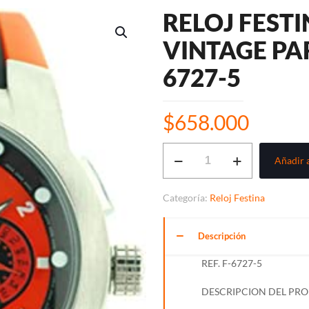
RELOJ FEST
VINTAGE PA
6727-5
$
658.000
RELOJ
Añadir a
FESTINA
COLECCIÓN
Categoría:
Reloj Festina
VINTAGE
PARA
Descripción
HOMBRE
REF.
REF. F-6727-5
F-
DESCRIPCION DEL PR
6727-