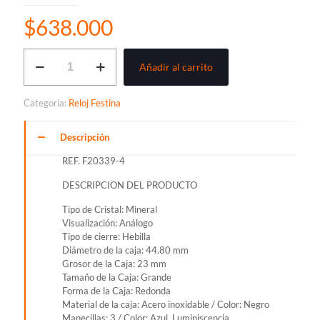
$
638.000
RELOJ
Añadir al carrito
FESTINA
CRONÓGRAFO
PARA
Categoría:
Reloj Festina
HOMBRE
REF.
F20339-
Descripción
4
REF. F20339-4
cantidad
DESCRIPCION DEL PRODUCTO
Tipo de Cristal: Mineral
Visualización: Análogo
Tipo de cierre: Hebilla
Diámetro de la caja: 44.80 mm
Grosor de la Caja: 23 mm
Tamaño de la Caja: Grande
Forma de la Caja: Redonda
Material de la caja: Acero inoxidable / Color: Negro
Manecillas: 3 / Color: Azul, Luminiscencia