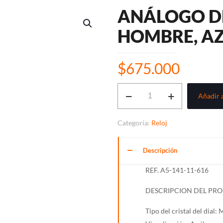
ANÁLOGO DE
HOMBRE, AZ
$
675.000
ANÁLOGO
Añadir a
DE
LUJO,
Categoría:
Reloj
PARA
HOMBRE,
Descripción
AZUL
Y
REF. A5-141-11-616
PLATA
DESCRIPCION DEL PR
cantidad
Tipo del cristal del dial: 