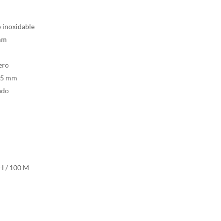
o inoxidable
 mm
ero
2.5 mm
ado
TH / 100 M