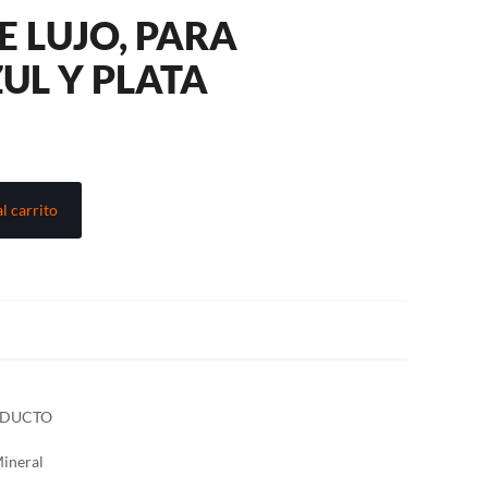
 LUJO, PARA
UL Y PLATA
l carrito
ODUCTO
Mineral