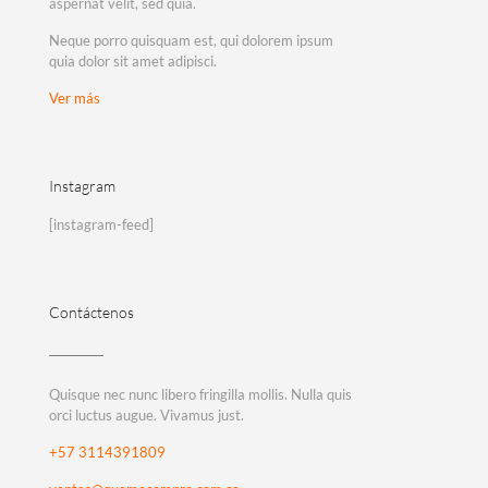
aspernat velit, sed quia.
Neque porro quisquam est, qui dolorem ipsum
quia dolor sit amet adipisci.
Ver más
Instagram
[instagram-feed]
Contáctenos
Quisque nec nunc libero fringilla mollis. Nulla quis
orci luctus augue. Vivamus just.
+57 3114391809