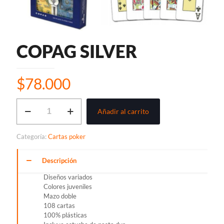
COPAG SILVER
$
78.000
COPAG
Añadir al carrito
SILVER
cantidad
Categoría:
Cartas poker
Descripción
Diseños variados
Colores juveniles
Mazo doble
108 cartas
100% plásticas