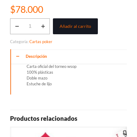
$
78.000
COPAG
Añadir al carrito
WORLD
SERIES
OF
Categoría:
Cartas poker
POKER
cantidad
Descripción
Carta oficial del torneo wsop
100% plásticas
Doble mazo
Estuche de lijo
Productos relacionados