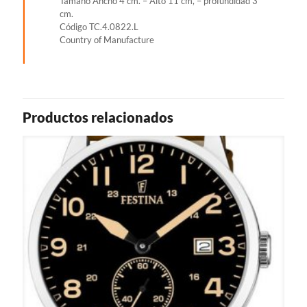
Tamaño Ancho 4 cm. – Alto 11 cm, – profundidad 3
cm.
Código TC.4.0822.L
Country of Manufacture
Productos relacionados