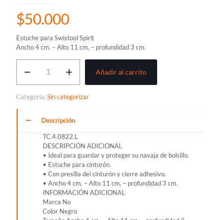
$
50.000
Estuche para Swistool Spirit
Ancho 4 cm. – Alto 11 cm, – profundidad 3 cm.
ESTUCHE
Añadir al carrito
VICTORINOX
PARA
SWISSTOOL
Categoría:
Sin categorizar
PEQUEÑO
EN
CUERO
Descripción
4.0822.L
TC.4.0822.L
cantidad
DESCRIPCIÓN ADICIONAL
• Ideal para guardar y proteger su navaja de bolsillo.
• Estuche para cinturón.
• Con presilla del cinturón y cierre adhesivo.
• Ancho 4 cm. – Alto 11 cm, – profundidad 3 cm.
INFORMACIÓN ADICIONAL
Marca No
Color Negro