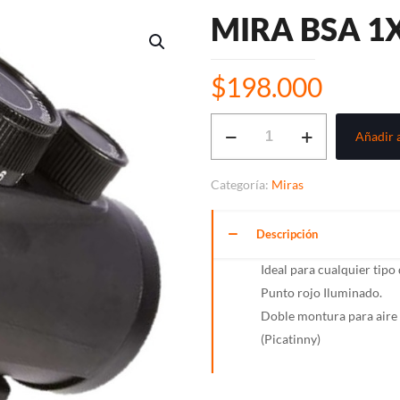
MIRA BSA 1
$
198.000
MIRA
Añadir a
BSA
1X30
Categoría:
Miras
VBRD30
cantidad
Descripción
Ideal para cualquier tipo d
Punto rojo Iluminado.
Doble montura para aire 
(Picatinny)