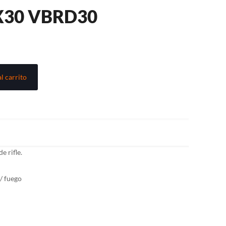
X30 VBRD30
l carrito
e rifle.
/ fuego