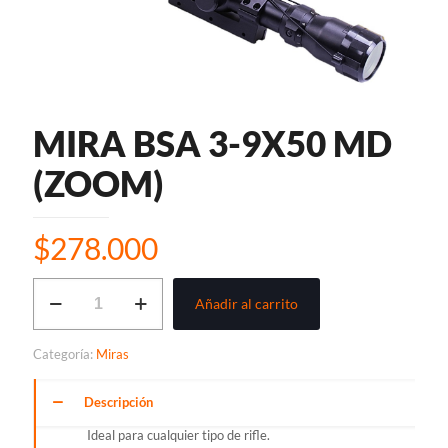
MIRA BSA 3-9X50 MD
(ZOOM)
$
278.000
MIRA
Añadir al carrito
BSA
3-
9X50
Categoría:
Miras
MD
(ZOOM)
cantidad
Descripción
Ideal para cualquier tipo de rifle.