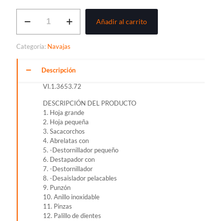
NAVAJA
Añadir al carrito
VICTORINOX
ANGLER
cantidad
Categoría:
Navajas
Descripción
VI.1.3653.72
DESCRIPCIÓN DEL PRODUCTO
1. Hoja grande
2. Hoja pequeña
3. Sacacorchos
4. Abrelatas con
5. -Destornillador pequeño
6. Destapador con
7. -Destornillador
8. -Desaislador pelacables
9. Punzón
10. Anillo inoxidable
11. Pinzas
12. Palillo de dientes