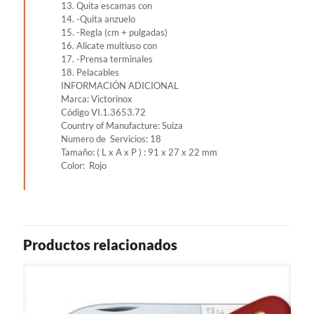
13. Quita escamas con
14. -Quita anzuelo
15. -Regla (cm + pulgadas)
16. Alicate multiuso con
17. -Prensa terminales
18. Pelacables
INFORMACIÓN ADICIONAL
Marca: Victorinox
Código VI.1.3653.72
Country of Manufacture: Suiza
Numero de Servicios: 18
Tamaño: ( L x A x P ) : 91 x 27 x 22 mm
Color: Rojo
Productos relacionados