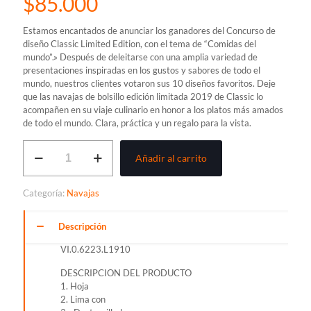
$
85.000
Estamos encantados de anunciar los ganadores del Concurso de
diseño Classic Limited Edition, con el tema de “Comidas del
mundo”.» Después de deleitarse con una amplia variedad de
presentaciones inspiradas en los gustos y sabores de todo el
mundo, nuestros clientes votaron sus 10 diseños favoritos. Deje
que las navajas de bolsillo edición limitada 2019 de Classic lo
acompañen en su viaje culinario en honor a los platos más amados
de todo el mundo. Clara, práctica y un regalo para la vista.
NAVAJA
Añadir al carrito
VICTORINOX
CLASSIC,
LET
Categoría:
Navajas
IT
POP
cantidad
Descripción
VI.0.6223.L1910
DESCRIPCION DEL PRODUCTO
1. Hoja
2. Lima con