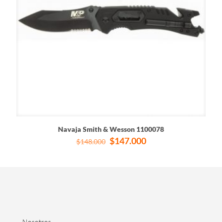
Navaja Smith & Wesson 1100078
El
El
$
147.000
$
148.000
precio
precio
original
actual
era:
es:
$148.000.
$147.000.
Nosotros