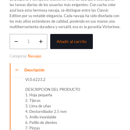
las tareas diarias de los usuarios más exigentes. Con cacha color
azul luce esta hermosa navaja, se distingue entre las Classic
Edition por su notable elegancia. Cada navaja ha sido diseñada con
los más altos estándares de calidad, poniendo en sus manos una
multiherramienta duradera y versátil, esa es la garantía Victorinox.
NAVAJA
Añadir al carrito
VICTORINOX
CLASSIC
SD,
Categoría:
Navajas
AZUL
cantidad
Descripción
VI.0.6223.2
DESCRIPCION DEL PRODUCTO
1. Hoja pequeña
2. Tijeras
3. Lima de uñas
4. Destornillador 2.5 mm
5. Anillo inoxidable
6. Palillo de dientes
7. Pinzas