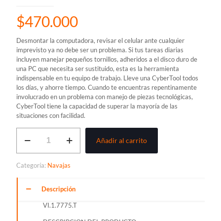
$
470.000
Desmontar la computadora, revisar el celular ante cualquier
imprevisto ya no debe ser un problema. Si tus tareas diarias
incluyen manejar pequeños tornillos, adheridos a el disco duro de
una PC que necesita ser sustituido, esta es la herramienta
indispensable en tu equipo de trabajo. Lleve una CyberTool todos
los días, y ahorre tiempo. Cuando te encuentras repentinamente
involucrado en un problema con manejo de piezas tecnológicas,
CyberTool tiene la capacidad de superar la mayoría de las
situaciones con facilidad.
NAVAJA
Añadir al carrito
VICTORINOX
CYBERTOOL
L
Categoría:
Navajas
cantidad
Descripción
VI.1.7775.T