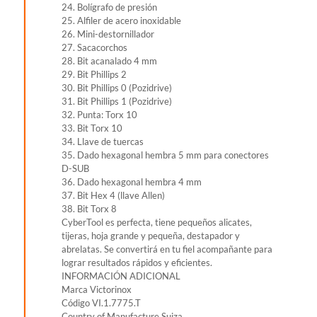
24. Bolígrafo de presión
25. Alfiler de acero inoxidable
26. Mini-destornillador
27. Sacacorchos
28. Bit acanalado 4 mm
29. Bit Phillips 2
30. Bit Phillips 0 (Pozidrive)
31. Bit Phillips 1 (Pozidrive)
32. Punta: Torx 10
33. Bit Torx 10
34. Llave de tuercas
35. Dado hexagonal hembra 5 mm para conectores
D-SUB
36. Dado hexagonal hembra 4 mm
37. Bit Hex 4 (llave Allen)
38. Bit Torx 8
CyberTool es perfecta, tiene pequeños alicates,
tijeras, hoja grande y pequeña, destapador y
abrelatas. Se convertirá en tu fiel acompañante para
lograr resultados rápidos y eficientes.
INFORMACIÓN ADICIONAL
Marca Victorinox
Código VI.1.7775.T
Country of Manufacture Suiza