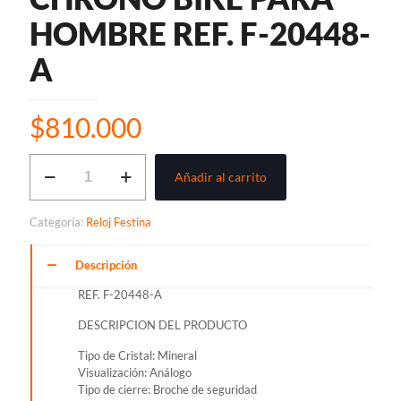
HOMBRE REF. F-20448-
A
$
810.000
RELOJ
Añadir al carrito
FESTINA
CHRONO
BIKE
Categoría:
Reloj Festina
PARA
HOMBRE
REF.
Descripción
F-
REF. F-20448-A
20448-
A
DESCRIPCION DEL PRODUCTO
cantidad
Tipo de Cristal: Mineral
Visualización: Análogo
Tipo de cierre: Broche de seguridad