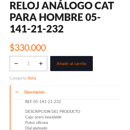
RELOJ ANÁLOGO CAT
PARA HOMBRE 05-
141-21-232
$
330.000
RELOJ
Añadir al carrito
ANÁLOGO
CAT
PARA
Categoría:
Reloj
HOMBRE
05-
141-
Descripción
21-
REF. 05-141-21-232
232
cantidad
DESCRIPCION DEL PRODUCTO
Caja: acero inoxidable
Pulso: silicona
Dial plateado