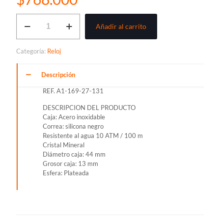
RELOJ
Añadir al carrito
CATERPILLAR
NAVIGO
MULTI
Categoría:
Reloj
A1-
169-
27-
Descripción
131
REF. A1-169-27-131
cantidad
DESCRIPCION DEL PRODUCTO
Caja: Acero inoxidable
Correa: silicona negro
Resistente al agua 10 ATM / 100 m
Cristal Mineral
Diámetro caja: 44 mm
Grosor caja: 13 mm
Esfera: Plateada