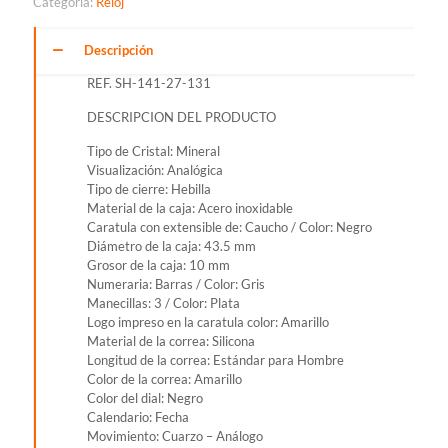
Categoría:
Reloj
SLIM
AMARILLO
PARA
Descripción
HOMBRE
REF. SH-141-27-131
REF.
SH-
DESCRIPCION DEL PRODUCTO
141-
27-
Tipo de Cristal: Mineral
131
Visualización: Analógica
cantidad
Tipo de cierre: Hebilla
Material de la caja: Acero inoxidable
Caratula con extensible de: Caucho / Color: Negro
Diámetro de la caja: 43.5 mm
Grosor de la caja: 10 mm
Numeraria: Barras / Color: Gris
Manecillas: 3 / Color: Plata
Logo impreso en la caratula color: Amarillo
Material de la correa: Silicona
Longitud de la correa: Estándar para Hombre
Color de la correa: Amarillo
Color del dial: Negro
Calendario: Fecha
Movimiento: Cuarzo – Análogo