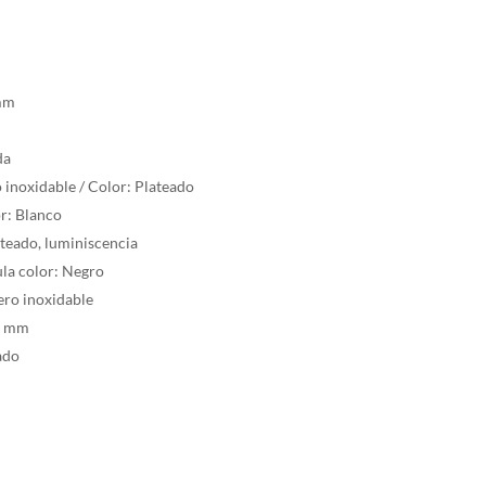
 mm
m
da
o inoxidable / Color: Plateado
r: Blanco
ateado, luminiscencia
ula color: Negro
ero inoxidable
25 mm
ado