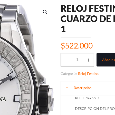
RELOJ FEST
CUARZO DE 
1
$
522.000
RELOJ
Añadir a
FESTINA
ANÁLOGO
Categoría:
Reloj Festina
CUARZO
DE
Descripción
HOMBRE
REF.
REF. F-16652-1
F-
DESCRIPCION DEL PR
16652-