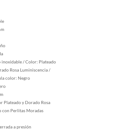
ble
 mm
eño
da
o inoxidable / Color: Plateado
orado Rosa Luminiscencia /
ula color: Negro
ero
mm
lor Plateado y Dorado Rosa
co con Perlitas Moradas
errada a presión