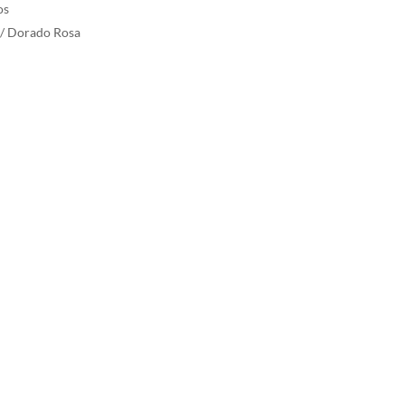
os
o / Dorado Rosa