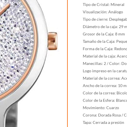
1
Tipo de Cristal: Mineral
cantidad
Visualización: Análogo
Tipo de cierre: Desplega
Diámetro de la caja: 29
Grosor de la Caja: 8 mm
Tamaño de la Caja: Pequ
Forma de la Caja: Redon
Material de la caja: Acer
Manecillas: 2 / Color: D
Logo impreso en la carat
Material de la correa: Ac
Ancho de la correa: 10 
Color de la correa: Bico
Color de la Esfera: Blan
Movimiento: Cuarzo
Corona: Dorada Rosa / C
Tapa: Cerrada a presión