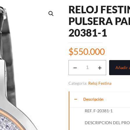
RELOJ FEST
PULSERA PA
20381-1
$
550.000
RELOJ
Añadir a
FESTINA
ANÁLOGO
Categoría:
Reloj Festina
PULSERA
PARA
Descripción
DAMA
REF.
REF. F-20381-1
F-
DESCRIPCION DEL PR
20381-