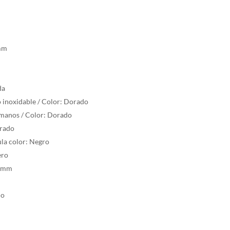
 mm
da
o inoxidable / Color: Dorado
anos / Color: Dorado
orado
ula color: Negro
ero
0 mm
do