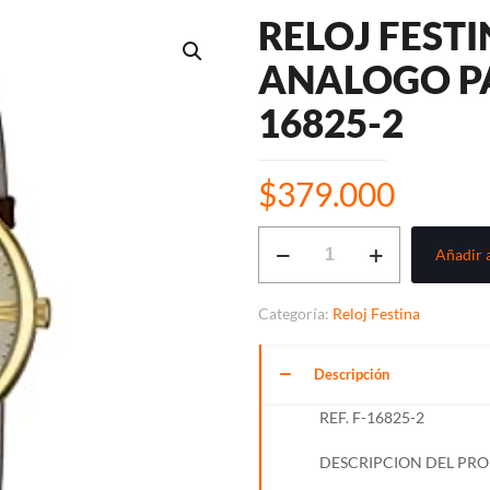
RELOJ FEST
ANALOGO PA
16825-2
$
379.000
RELOJ
Añadir a
FESTINA
CLASICO
Categoría:
Reloj Festina
ANALOGO
PARA
Descripción
HOMBRE
REF.
REF. F-16825-2
F-
DESCRIPCION DEL PR
16825-