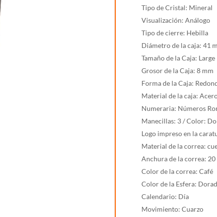
2
Tipo de Cristal: Mineral
cantidad
Visualización: Análogo
Tipo de cierre: Hebilla
Diámetro de la caja: 41
Tamaño de la Caja: Large
Grosor de la Caja: 8 mm
Forma de la Caja: Redon
Material de la caja: Acer
Numeraria: Números Rom
Manecillas: 3 / Color: D
Logo impreso en la carat
Material de la correa: cu
Anchura de la correa: 2
Color de la correa: Café
Color de la Esfera: Dora
Calendario: Día
Movimiento: Cuarzo