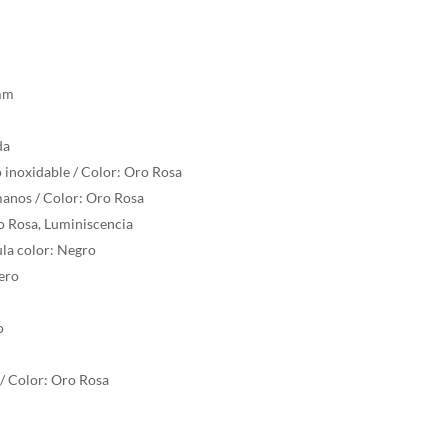
 mm
da
o inoxidable / Color: Oro Rosa
nos / Color: Oro Rosa
ro Rosa, Luminiscencia
ula color: Negro
uero
o
 / Color: Oro Rosa