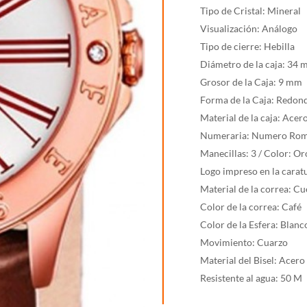
F-
Tipo de Cristal: Mineral
16930-
Visualización: Análogo
3
Tipo de cierre: Hebilla
cantidad
Diámetro de la caja: 34
Grosor de la Caja: 9 mm
Forma de la Caja: Redon
Material de la caja: Acer
Numeraria: Numero Roma
Manecillas: 3 / Color: O
Logo impreso en la carat
Material de la correa: C
Color de la correa: Café
Color de la Esfera: Blanc
Movimiento: Cuarzo
Material del Bisel: Acero
Resistente al agua: 50 M