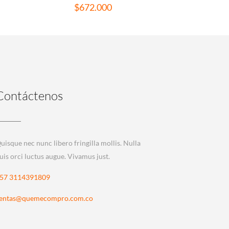
$
672.000
Contáctenos
uisque nec nunc libero fringilla mollis. Nulla
uis orci luctus augue. Vivamus just.
57 3114391809
entas@quemecompro.com.co