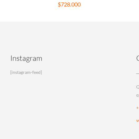
$
728.000
Instagram
[instagram-feed]
Q
q
+
v