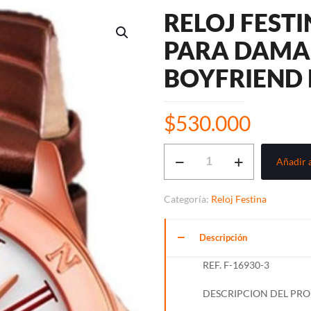
RELOJ FEST
PARA DAMA
BOYFRIEND R
$
530.000
RELOJ
Añadir a
FESTINA
GOLDEN
Categoría:
Reloj Festina
ROSE
PARA
Descripción
DAMA
COLECCIÓN
REF. F-16930-3
BOYFRIEND
DESCRIPCION DEL PR
REF.