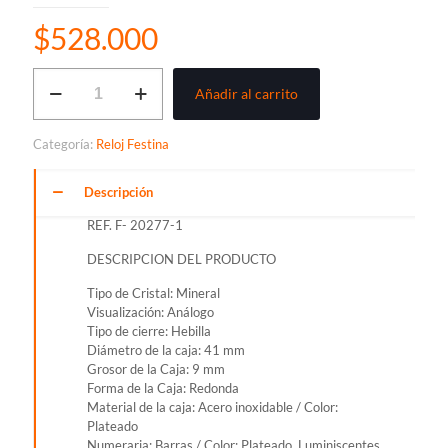
$
528.000
RELOJ
Añadir al carrito
FESTINA
RETRO
CLASICO
Categoría:
Reloj Festina
PARA
HOMBRE
REF.
Descripción
F-
REF. F- 20277-1
20277-
1
DESCRIPCION DEL PRODUCTO
cantidad
Tipo de Cristal: Mineral
Visualización: Análogo
Tipo de cierre: Hebilla
Diámetro de la caja: 41 mm
Grosor de la Caja: 9 mm
Forma de la Caja: Redonda
Material de la caja: Acero inoxidable / Color:
Plateado
Numeraria: Barras / Color: Plateado, Luminiscentes