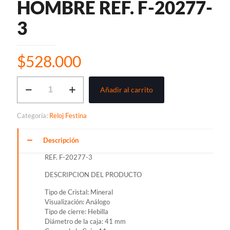
HOMBRE REF. F-20277-
3
$
528.000
RELOJ
Añadir al carrito
FESTINA
RETRO
CLASICO
Categoría:
Reloj Festina
PARA
HOMBRE
REF.
Descripción
F-
REF. F-20277-3
20277-
3
DESCRIPCION DEL PRODUCTO
cantidad
Tipo de Cristal: Mineral
Visualización: Análogo
Tipo de cierre: Hebilla
Diámetro de la caja: 41 mm