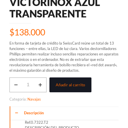
VICTORINOX AZUL
TRANSPARENTE
$
138.000
En forma de tarjeta de crédito la SwissCard reúne un total de 13
funciones – entre ellas, la LED de luz clara. Varios destornilladores
Phillips permiten realizar incluso sencillas reparaciones en aparatos
electrónicos o en el ordenador. No es de extrañar que esta
revolucionaria herramienta de bolsillo recibiera el «red dot award»,
el máximo galardón al diseño de productos.
SWISSCARD
Añadir al carrito
LITE
VICTORINOX
AZUL
Categoría:
Navajas
TRANSPARENTE
cantidad
Descripción
Ref.0.7322.T2
DESCRIPCIÓN DEL PRODUCTO