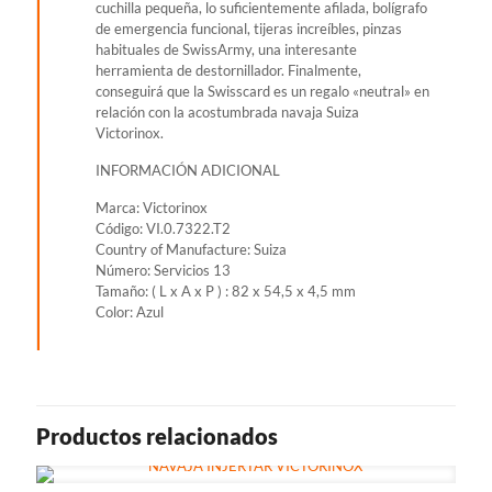
cuchilla pequeña, lo suficientemente afilada, bolígrafo
de emergencia funcional, tijeras increíbles, pinzas
habituales de SwissArmy, una interesante
herramienta de destornillador. Finalmente,
conseguirá que la Swisscard es un regalo «neutral» en
relación con la acostumbrada navaja Suiza
Victorinox.
INFORMACIÓN ADICIONAL
Marca: Victorinox
Código: VI.0.7322.T2
Country of Manufacture: Suiza
Número: Servicios 13
Tamaño: ( L x A x P ) : 82 x 54,5 x 4,5 mm
Color: Azul
Productos relacionados